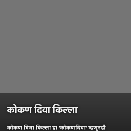
कोकण दिवा किल्ला
कोकण दिवा किल्ला हा 'कोकणदिवा' म्हणूनही