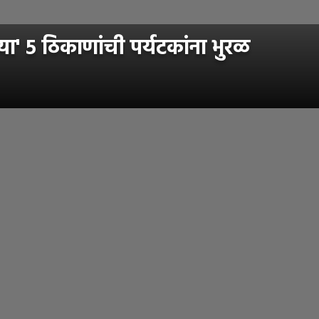
' ५ ठिकाणांची पर्यटकांना भुरळ