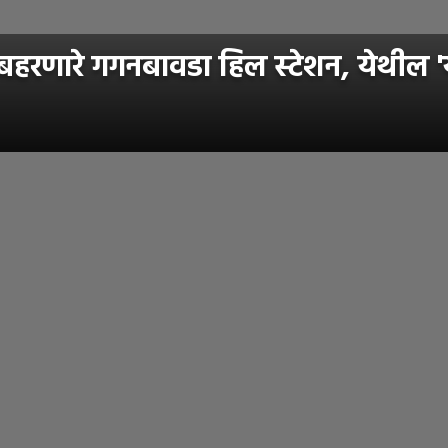
णारे गगनबावडा हिल स्टेशन, येथील 'या