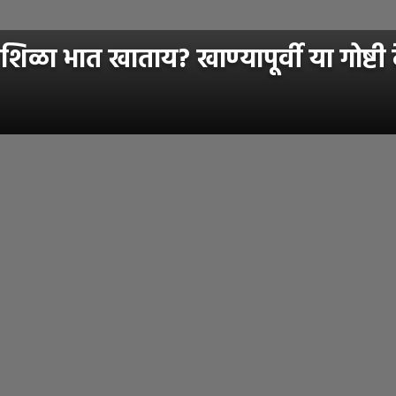
 शिळा भात खाताय? खाण्यापूर्वी या गोष्टी 