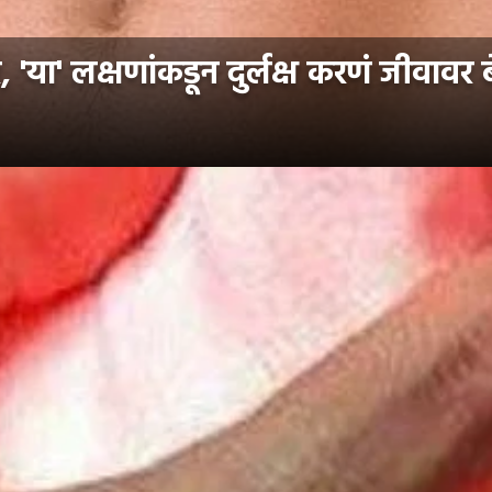
सर, 'या' लक्षणांकडून दुर्लक्ष करणं जीवावर 