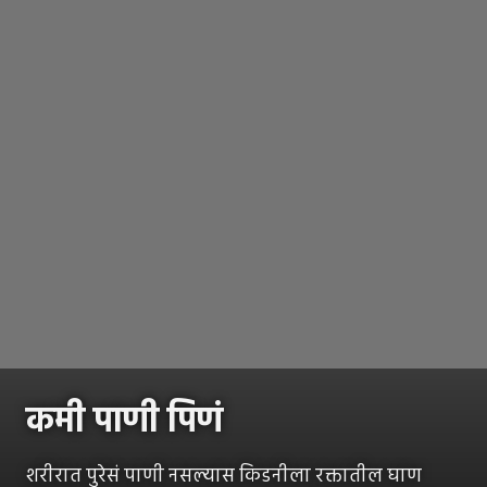
कमी पाणी पिणं
शरीरात पुरेसं पाणी नसल्यास किडनीला रक्तातील घाण