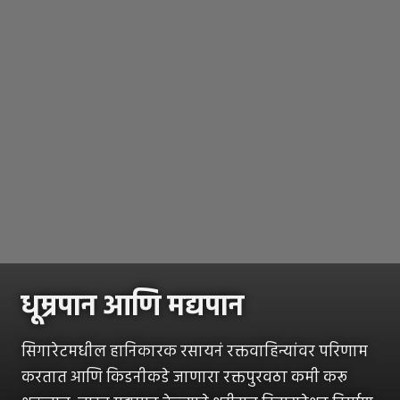
धूम्रपान आणि मद्यपान
सिगारेटमधील हानिकारक रसायनं रक्तवाहिन्यांवर परिणाम
करतात आणि किडनीकडे जाणारा रक्तपुरवठा कमी करू