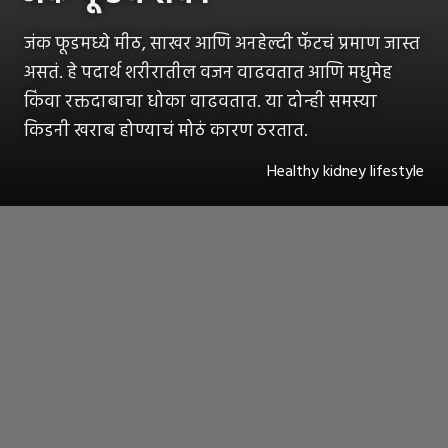
जंक फूडमध्ये मीठ, साखर आणि अनहेल्दी फॅटचं प्रमाण जास्त
असतं. हे पदार्थ शरीरातील वजन वाढवतात आणि मधुमेह
किंवा रक्तदाबाचा धोका वाढवतात. या दोन्ही समस्या
किडनी खराब होण्याचं मोठं कारण ठरतात.
Healthy kidney lifestyle