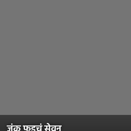
जंक फूडचं सेवन