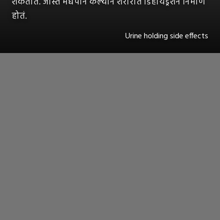
शकतात. जास्त मद्यपान केल्याने शरीरात डिहायड्रेशन निर्माण
होतं.
Urine holding side effects