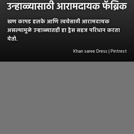
उन्हाळ्यासाठी आरामदायक फॅब्रिक
खण कापड हलके आणि त्वचेसाठी आरामदायक
असल्यामुळे उन्हाळ्यातही हा ड्रेस सहज परिधान करता
येतो.
Khan saree Dress | Pintrest