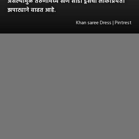
असल्यामुळे तरुणींमध्ये खण साडी ड्रेसची लोकप्रियता
झपाट्याने वाढत आहे.
Khan saree Dress | Pintrest