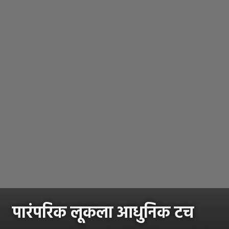
पारंपरिक लूकला आधुनिक टच