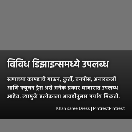
विविध डिझाइन्समध्ये उपलब्ध
खणाच्या कापडाचे गाऊन, कुर्ती, वनपीस, अनारकली
आणि फ्युजन ड्रेस असे अनेक प्रकार बाजारात उपलब्ध
आहेत. त्यामुळे प्रत्येकाला आवडीनुसार पर्याय मिळतो.
Khan saree Dress | PintrestPintrest