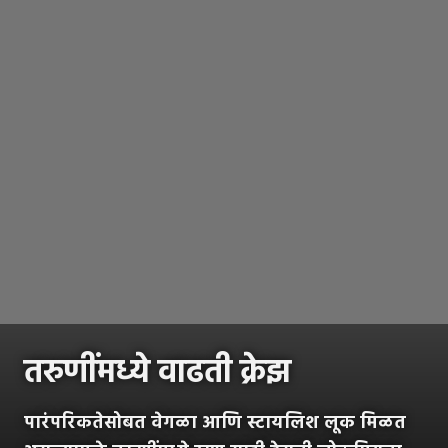
तरुणींमध्ये वाढती क्रेझ
पारंपरिकतेसोबत वेगळा आणि स्टायलिश लूक मिळत