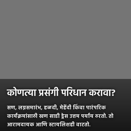
कोणत्या प्रसंगी परिधान करावा?
सण, लग्नसमारंभ, हळदी, मेहेंदी किंवा पारंपरिक
कार्यक्रमांसाठी खण साडी ड्रेस उत्तम पर्याय ठरतो. तो
आरामदायक आणि स्टायलिशही वाटतो.