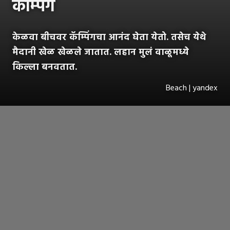
कॅम्पिंग
केळवा बीचवर कॅम्पिंगचा आनंद घेता येतो. तसेच येथे
मैदानी खेळ खेळले जातात. लहान मुलं वाळूमध्ये
किल्ला बनवतात.
Beach | yandex