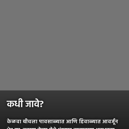
कधी जावे?
केळवा बीचला पावसाळ्यात आणि हिवाळ्यात आवर्जून