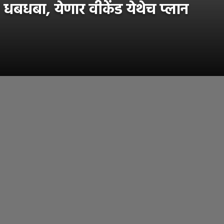
धबधबा, येणार वीकेंड येथेच प्लान