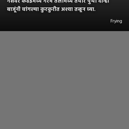
गॅसवर कढईमध्ये गरम तेलामध्ये तयार पुऱ्या दोन्ही
बाजूंनी चांगल्या कुरकुरीत अश्या तळून घ्या.
Frying