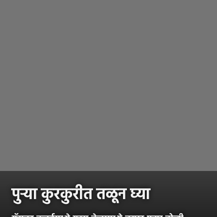
पुऱ्या कुरकुरीत तळून घ्या