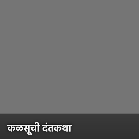
कळसूची दंतकथा