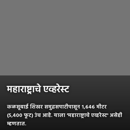
महाराष्ट्राचे एव्हरेस्ट
कळसूबाई शिखर समुद्रसपाटीपासून १,६४६ मीटर
(५,४०० फूट) उंच आहे. याला 'महाराष्ट्राचे एव्हरेस्ट' असेही
म्हणतात.