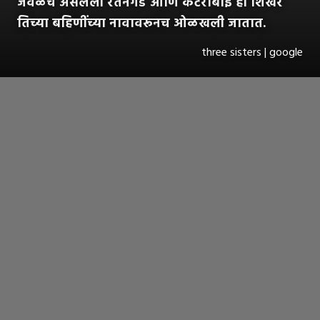
जवळच असलेली रतनगड आणि कटराबाई ही शिखरे
तिच्या बहिणींच्या नावावरूनच ओळखली जातात.
three sisters | google