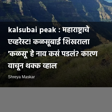
kalsubai peak : महाराष्ट्राचे
एव्हरेस्ट! कळसूबाई शिखराला
'कळसू' हे नाव कसं पडलं? कारण
वाचून थक्क व्हाल
Shreya Maskar