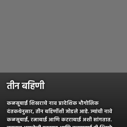
तीन बहिणी
कळसूबाई शिखराचे नाव प्रादेशिक भौगोलिक
दंतकथेनुसार, तीन बहि‍णींशी जोडले आहे. ज्यांची नावे
कळसूबाई, रत्नाबाई आणि कटराबाई अशी सांगतात.