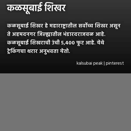
कळसूबाई शिखर
कळसूबाई शिखर हे महाराष्ट्रातील सर्वोच्च शिखर असून
ते अहमदनगर जिल्ह्यातील भंडारदराजवळ आहे.
कळसूबाई शिखराची उंची ५,४०० फूट आहे. येथे
ट्रेकिंगचा थरार अनुभवता येतो.
kalsubai peak | pinterest