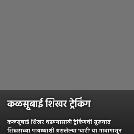
कळसूबाई शिखर ट्रेकिंग
कळसूबाई शिखर चढण्यासाठी ट्रेकिंगची सुरूवात
शिखराच्या पायथ्याशी असलेल्या 'बारी' या गावापासून