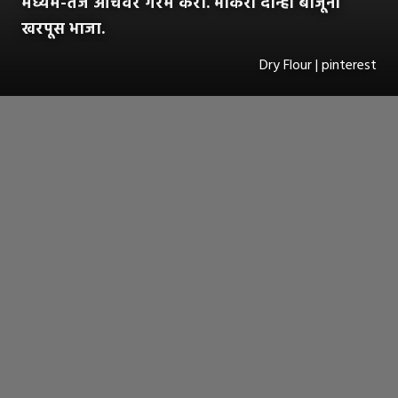
मध्यम-तेज आचेवर गरम करा. भाकरी दोन्ही बाजूंनी
खरपूस भाजा.
Dry Flour | pinterest