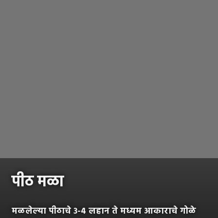
पीठ मळा
मळलेल्या पीठाचे ३-४ लहान ते मध्यम आकाराचे गोळे