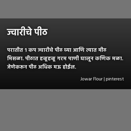
ज्वारीचे पीठ
परातीत १ कप ज्वारीचे पीठ घ्या आणि त्यात मीठ
मिसळा. पीठात हळूहळू गरम पाणी घालून कणिक मळा.
जेणेकरून पीठ अधिक मऊ होईल.
Jowar Flour | pinterest