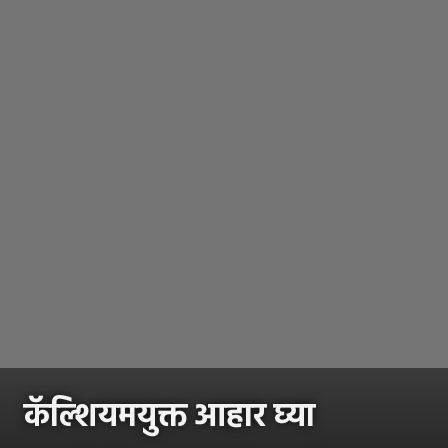
कॅल्शियमयुक्त आहार घ्या