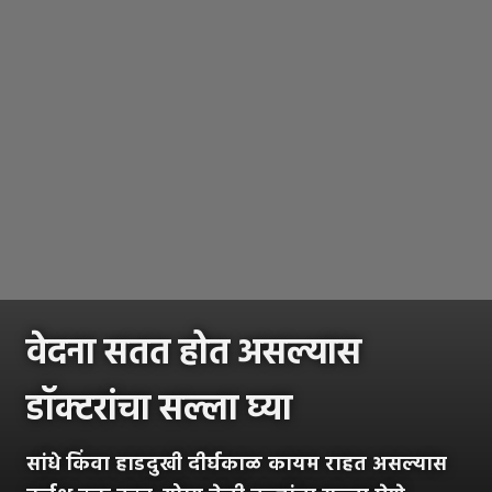
वेदना सतत होत असल्यास
डॉक्टरांचा सल्ला घ्या
सांधे किंवा हाडदुखी दीर्घकाळ कायम राहत असल्यास