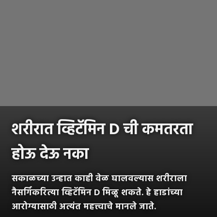
शरीरात व्हिटॅमिन D ची कमतरता
होऊ देऊ नका
सकाळच्या उन्हात काही वेळ घालवल्यास शरीराला
नैसर्गिकरित्या व्हिटॅमिन D मिळू शकते. हे हाडांच्या
आरोग्यासाठी अत्यंत महत्त्वाचे मानले जाते.