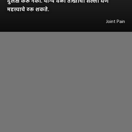
दुर्लक्ष करू नका. योग्य वेळी तज्ज्ञांचा सल्ला घेणे
महत्त्वाचे ठरू शकते.
Joint Pain