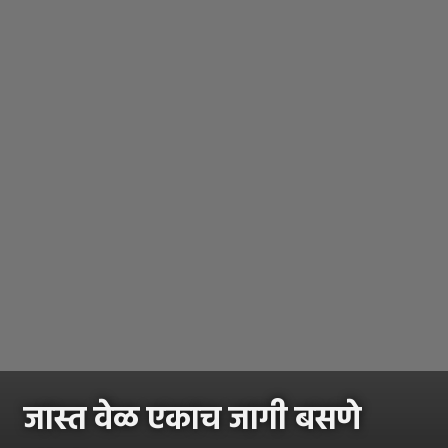
जास्त वेळ एकाच जागी बसणे