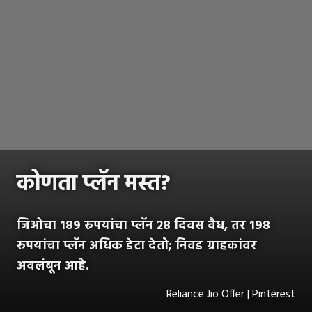
कोणता प्लॅन मस्त?
जिओचा १८९ रुपयांचा प्लॅन २८ दिवस वैध, तर १९८
रुपयांचा प्लॅन अधिक डेटा देतो; निवड ग्राहकांवर
अवलंबून आहे.
Reliance Jio Offer | Pinterest