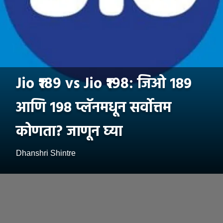
Jio ₹189 vs Jio ₹198: जिओ १८९
आणि १९८ प्लॅनमधून सर्वोत्तम
कोणता? जाणून घ्या
Dhanshri Shintre