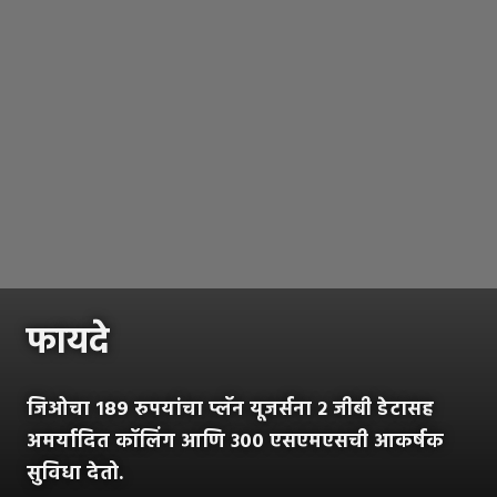
फायदे
जिओचा १८९ रुपयांचा प्लॅन यूजर्सना २ जीबी डेटासह
अमर्यादित कॉलिंग आणि ३०० एसएमएसची आकर्षक
सुविधा देतो.