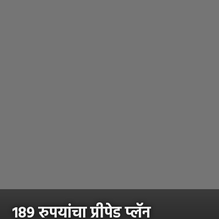
१८९ रुपयांचा प्रीपेड प्लॅन