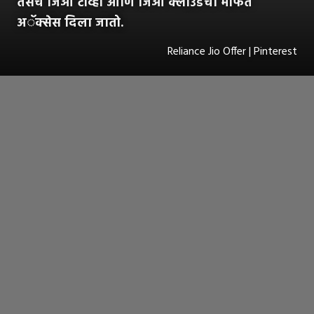
तसेच जिओ टीव्ही आणि जिओ क्लाउडचा मोफत
अॅक्सेस दिला जातो.
Reliance Jio Offer | Pinterest