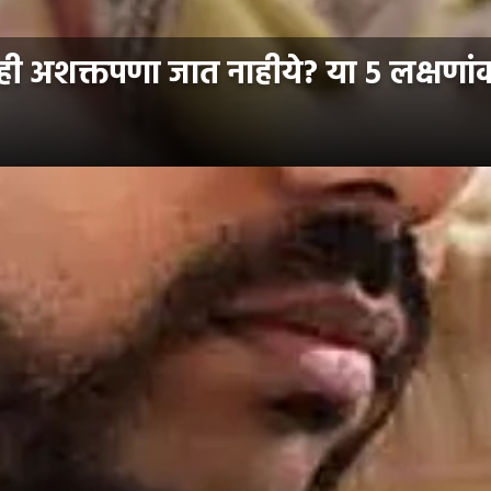
ी अशक्तपणा जात नाहीये? या ५ लक्षणांकड