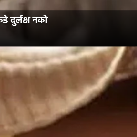
े दुर्लक्ष नको