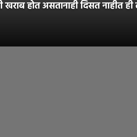
खराब होत असतानाही दिसत नाहीत ही लक