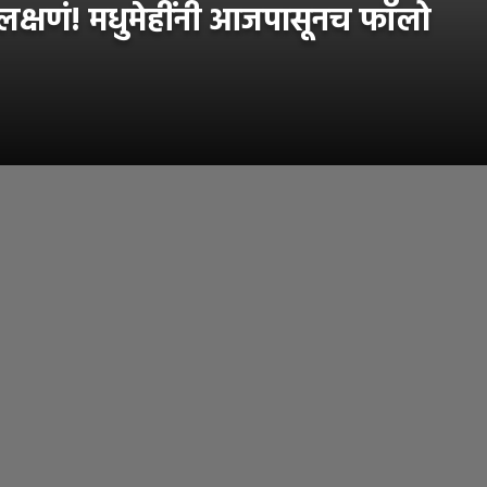
्षणं! मधुमेहींनी आजपासूनच फॉलो