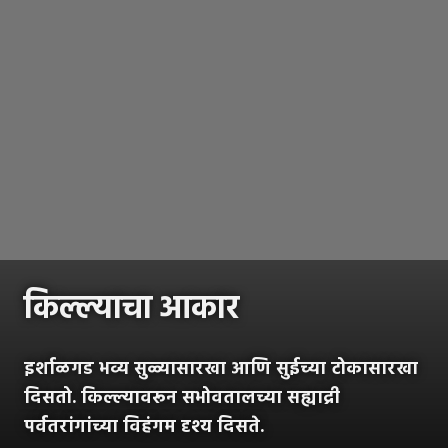
किल्ल्याचा आकार
इर्शाळगड भव्य सुळ्यासारखा आणि सुईच्या टोकासारखा
दिसतो. किल्ल्यावरून सभोवतालच्या सह्याद्री
पर्वतरांगांच्या विहंगम दृश्य दिसते.