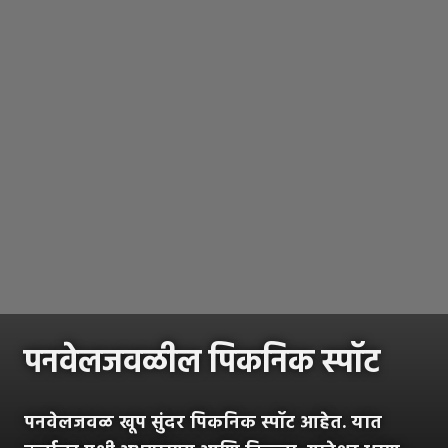
पनवेलजवळील पिकनिक स्पॉट
पनवेलजवळ खूप सुंदर पिकनिक स्पॉट आहेत. यात