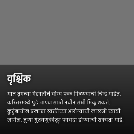
वृश्चिक
आज तुमच्या मेहनतीचं योग्य फळ मिळण्याची चिन्हं आहेत.
करिअरमध्ये पुढे जाण्यासाठी नवीन संधी मिळू शकते.
कुटुंबातील एखाद्या व्यक्तीच्या आरोग्याची काळजी घ्यावी
लागेल. जुन्या गुंतवणुकीतून फायदा होण्याची शक्यता आहे.