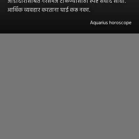
जोडीदारासोबत गैरसमज टाळण्यासाठी स्पष्ट संवाद साधा.
आर्थिक व्यवहार करताना घाई करू नका.
Aquarius horoscope