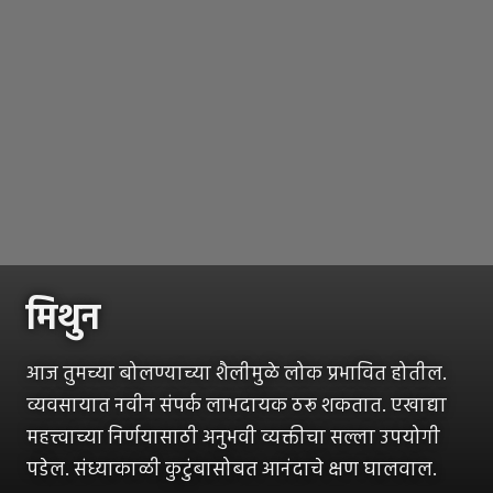
मिथुन
आज तुमच्या बोलण्याच्या शैलीमुळे लोक प्रभावित होतील.
व्यवसायात नवीन संपर्क लाभदायक ठरू शकतात. एखाद्या
महत्त्वाच्या निर्णयासाठी अनुभवी व्यक्तीचा सल्ला उपयोगी
पडेल. संध्याकाळी कुटुंबासोबत आनंदाचे क्षण घालवाल.