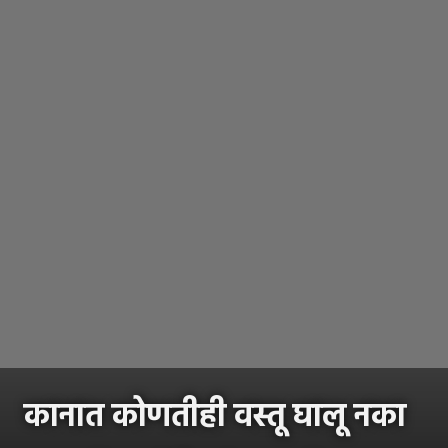
कानात कोणतीही वस्तू घालू नका