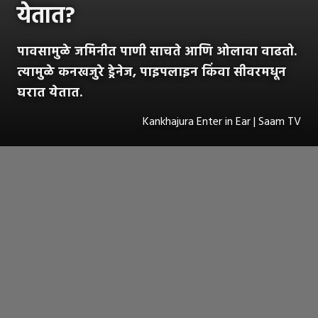
येतात?
पावसामुळे जमिनीत पाणी साचते आणि ओलावा वाढतो.
त्यामुळे कनखजुरे ड्रेनेज, पाइपलाइन किंवा सीवरमधून
घरात येतात.
Kankhajura Enter in Ear | Saam TV