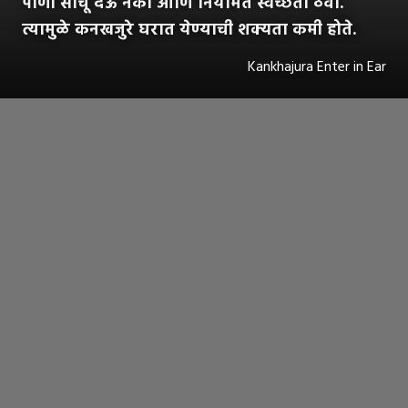
पाणी साचू देऊ नका आणि नियमित स्वच्छता ठेवा.
त्यामुळे कनखजुरे घरात येण्याची शक्यता कमी होते.
Kankhajura Enter in Ear