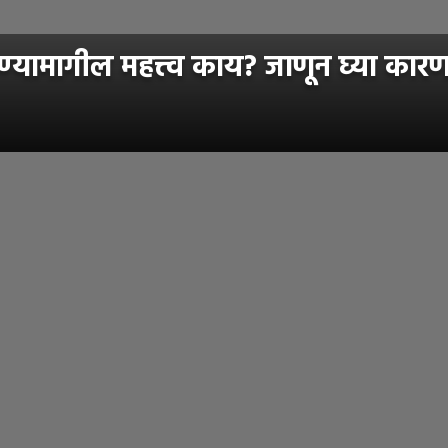
रण्यामागील महत्त्व काय? जाणून घ्या कार