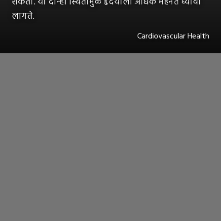
शकतो. या दोन्ही स्थितींमुळे हृदयाला अधिक मेहनत घ्यावी
लागते.
Cardiovascular Health