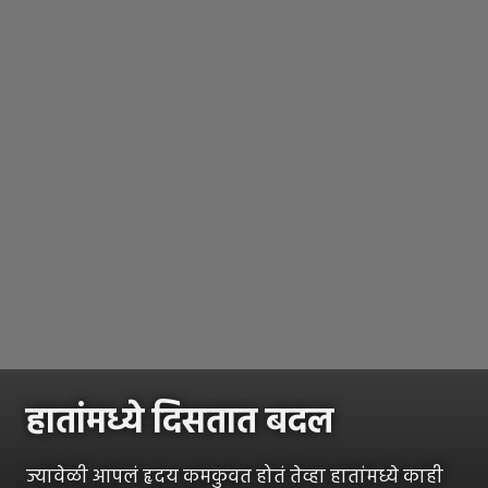
हातांमध्ये दिसतात बदल
ज्यावेळी आपलं हृदय कमकुवत होतं तेव्हा हातांमध्ये काही