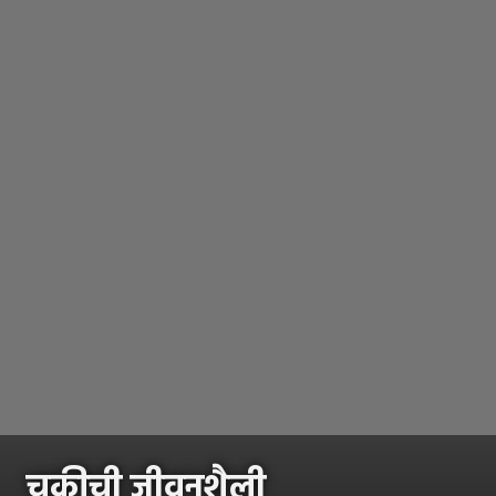
चुकीची जीवनशैली