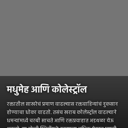
मधुमेह आणि कोलेस्ट्रॉल
रक्तातील साखरेचं प्रमाण वाढल्यास रक्तवाहिन्यांचं नुकसान
होण्याचा धोका वाढतो. तसंच खराब कोलेस्ट्रॉल वाढल्याने
धमन्यांमध्ये चरबी साचते आणि रक्तप्रवाहात अडथळा येऊ