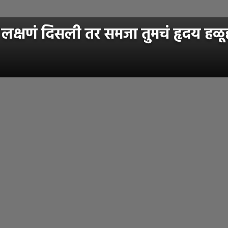
षणं दिसली तर समजा तुमचं हृदय हळूहळ