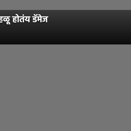
ू होतंय डॅमेज