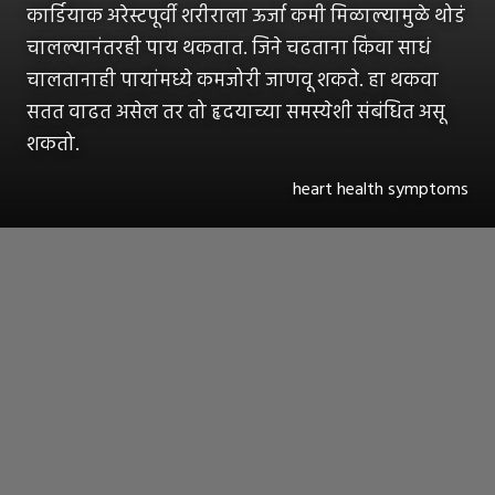
कार्डियाक अरेस्टपूर्वी शरीराला ऊर्जा कमी मिळाल्यामुळे थोडं
चालल्यानंतरही पाय थकतात. जिने चढताना किंवा साधं
चालतानाही पायांमध्ये कमजोरी जाणवू शकते. हा थकवा
सतत वाढत असेल तर तो हृदयाच्या समस्येशी संबंधित असू
शकतो.
heart health symptoms