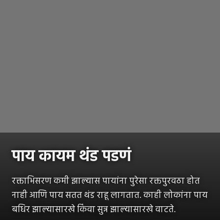
पाय कायम थंड पडणं
रक्ताभिसरण कमी झाल्यास पायांना पुरेसा रक्तपुरवठा होत
नाही आणि पाय सतत थंड राहू लागतात. काही लोकांना पाय
बधिर झाल्यासारखे किंवा सुन्न झाल्यासारखे वाटते.