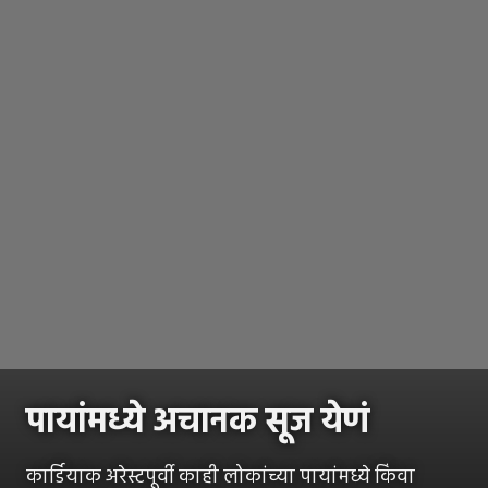
पायांमध्ये अचानक सूज येणं
कार्डियाक अरेस्टपूर्वी काही लोकांच्या पायांमध्ये किंवा