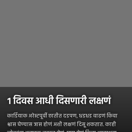
१ दिवस आधी दिसणारी लक्षणं
कार्डियाक अरेस्टपूर्वी छातीत दडपण, धडधड वाढणं किंवा
श्वास घेण्यास त्रास होणं अशी लक्षणं दिसू शकतात. काही