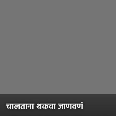
चालताना थकवा जाणवणं