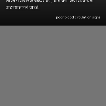
लोकांना अचानक चक्कर येणं, घाम येणं किंवा अस्वस्थता
वाढल्यासारखं वाटतं.
poor blood circulation signs