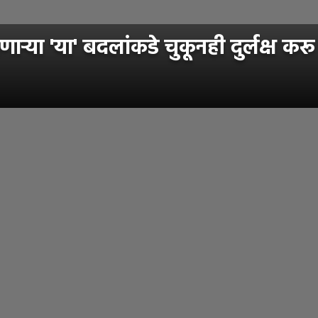
णाऱ्या 'या' बदलांकडे चुकूनही दुर्लक्ष कर