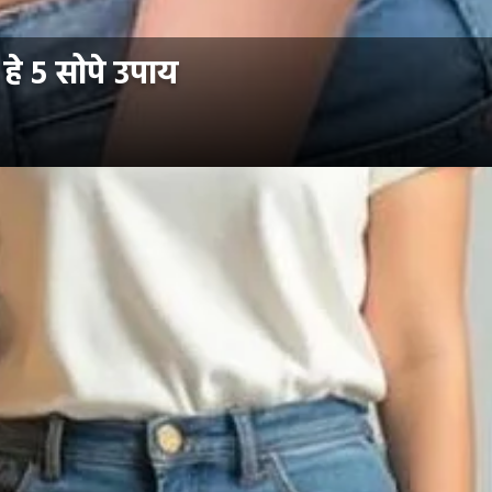
े ५ सोपे उपाय