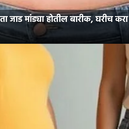
 जाड मांड्या होतील बारीक, घरीच करा ह