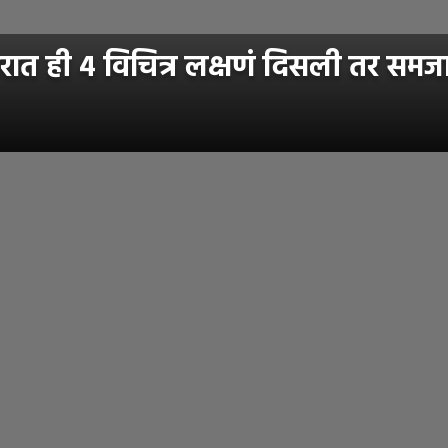
त ही ४ विचित्र लक्षणं दिसली तर समजा