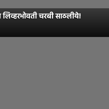
 लिव्हरभोवती चरबी साठलीये!