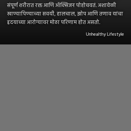
संपूर्ण शरीरात रक्त आणि ऑक्सिजन पोहोचवतं. अशावेळी
खाण्यापिण्याच्या सवयी, हालचाल, झोप आणि तणाव यांचा
हृदयाच्या आरोग्यावर मोठा परिणाम होत असतो.
Unhealthy Lifestyle