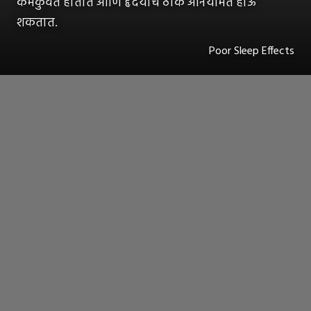
कमकुवत होतात आणि हृदयाचे ठोके अनियमित होऊ
शकतात.
Poor Sleep Effects