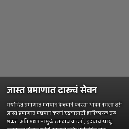
जास्त प्रमाणात दारूचं सेवन
मर्यादित प्रमाणात मद्यपान केल्याने फारसा धोका नसला तरी
जास्त प्रमाणात मद्यपान करणं हृदयासाठी हानिकारक ठरू
शकते. अति मद्यपानामुळे रक्तदाब वाढतो, हृदयाचं स्नायू