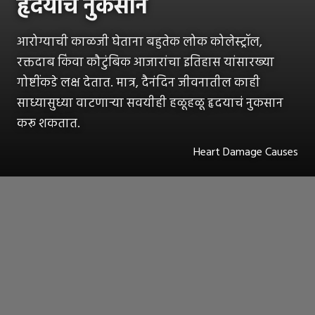
हृदयाचं नुकसान
आरोग्याची काळजी घेताना बहुतेक लोक कोलेस्ट्रॉल,
रक्तदाब किंवा कौटुंबिक आजारांचा इतिहास यांसारख्या
गोष्टींकडे लक्ष देतात. मात्र, दैनंदिन जीवनातील काही
साध्यासुध्या वाटणाऱ्या सवयीही हळूहळू हृदयाचं नुकसान
करू शकतात.
Heart Damage Causes