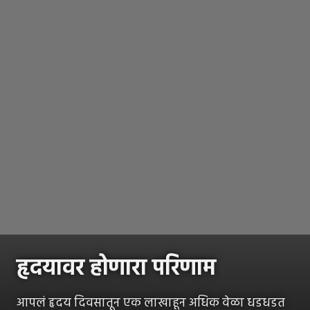
हृदयावर होणारा परिणाम
आपलं हृदय दिवसातून एक लाखाहून अधिक वेळा धडधडत