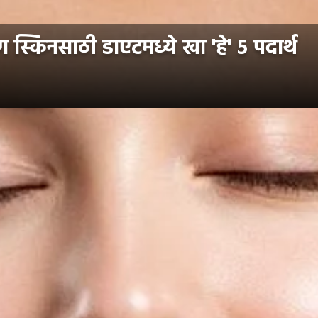
ग स्किनसाठी डाएटमध्ये खा 'हे' ५ पदार्थ