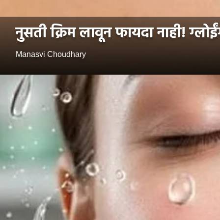
नुसती क्रिम लावून फायदा नाही! ग्लोईं
Manasvi Choudhary