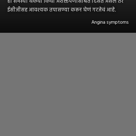
ही समस्या थकवा किंवा अशक्तपणासोबत दिसत असेल तर
ईसीजीसह आवश्यक तपासण्या करून घेणं गरजेचं आहे.
Angina symptoms