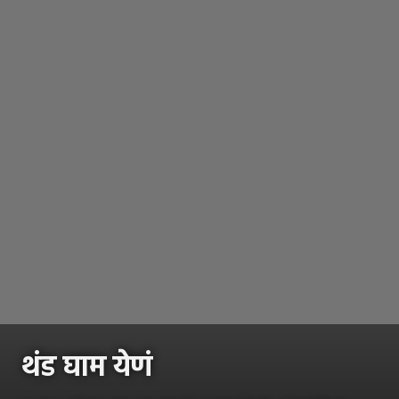
थंड घाम येणं