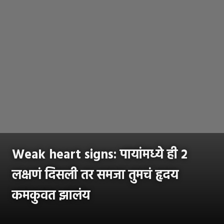
Weak heart signs: पायांमध्ये ही २
लक्षणं दिसली तर समजा तुमचं हृदय
कमकुवत झालंय