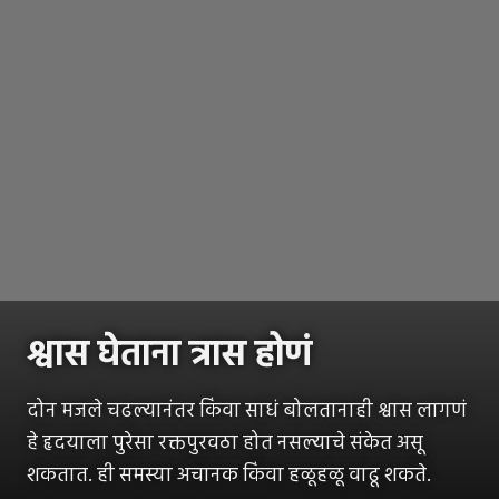
श्वास घेताना त्रास होणं
दोन मजले चढल्यानंतर किंवा साधं बोलतानाही श्वास लागणं
हे हृदयाला पुरेसा रक्तपुरवठा होत नसल्याचे संकेत असू
शकतात. ही समस्या अचानक किंवा हळूहळू वाढू शकते.