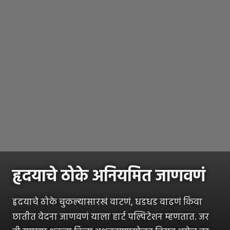
हृदयाचे ठोके अनियमित जाणवणं
हृदयाचे ठोके चुकल्यासारखं वाटणं, धडधड वाढणं किंवा
छातीत वेदना जाणवणं याला हार्ट पल्पिटेशन म्हणतात. जर