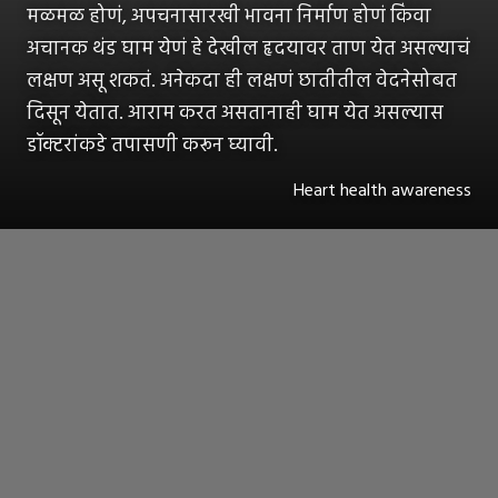
मळमळ होणं, अपचनासारखी भावना निर्माण होणं किंवा
अचानक थंड घाम येणं हे देखील हृदयावर ताण येत असल्याचं
लक्षण असू शकतं. अनेकदा ही लक्षणं छातीतील वेदनेसोबत
दिसून येतात. आराम करत असतानाही घाम येत असल्यास
डॉक्टरांकडे तपासणी करून घ्यावी.
Heart health awareness