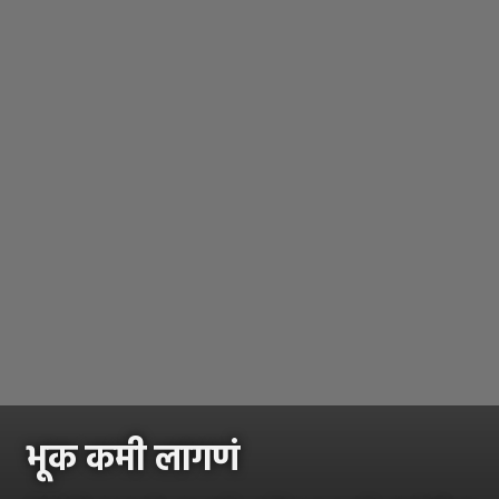
भूक कमी लागणं