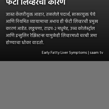
फॅटी लिव्हरची कारणं
जास्त कॅलरीयुक्त आहार, तळलेले पदार्थ, साखरयुक्त पेये
आणि नियमित व्यायामाचा अभाव ही फॅटी लिव्हरची प्रमुख
कारणं आहेत. लठ्ठपणा, टाइप-२ मधुमेह, उच्च कोलेस्ट्रॉल
आणि इन्सुलिन रेझिस्टन्स यामुळेही लिव्हरमध्ये चरबी जमा
होण्याचा धोका वाढतो.
Early Fatty Liver Symptoms | saam tv