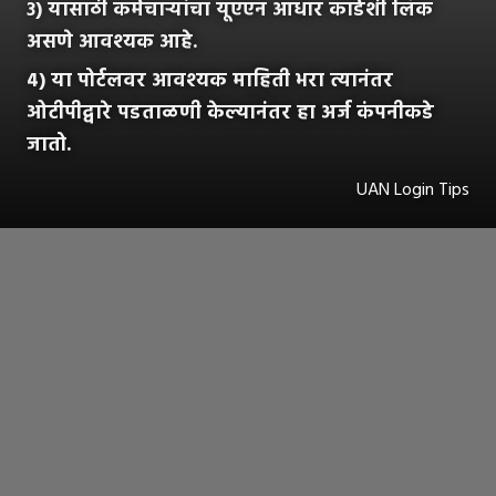
३) यासाठी कर्मचाऱ्यांचा यूएएन आधार कार्डशी लिंक
असणे आवश्यक आहे.
४) या पोर्टलवर आवश्यक माहिती भरा त्यानंतर
ओटीपीद्वारे पडताळणी केल्यानंतर हा अर्ज कंपनीकडे
जातो.
UAN Login Tips