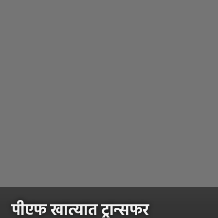
पीएफ खात्यात ट्रान्सफर