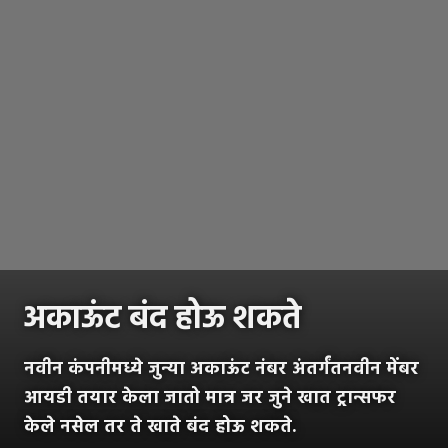
अकाऊंट बंद होऊ शकते
नवीन कंपनीमध्ये जुन्या अकाऊंट नंबर अंतर्गंतनवीन मेंबर
आयडी तयार केला जातो मात्र जर जुने खात ट्रान्सफर
केले नसेल तर ते खाते बंद होऊ शकते.