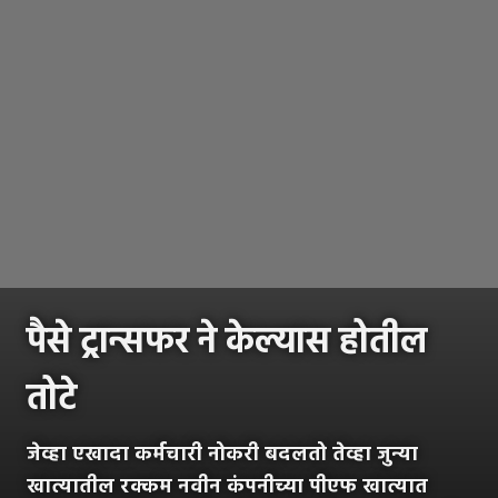
पैसे ट्रान्सफर ने केल्यास होतील
तोटे
जेव्हा एखादा कर्मचारी नोकरी बदलतो तेव्हा जुन्या
खात्यातील रक्कम नवीन कंपनीच्या पीएफ खात्यात