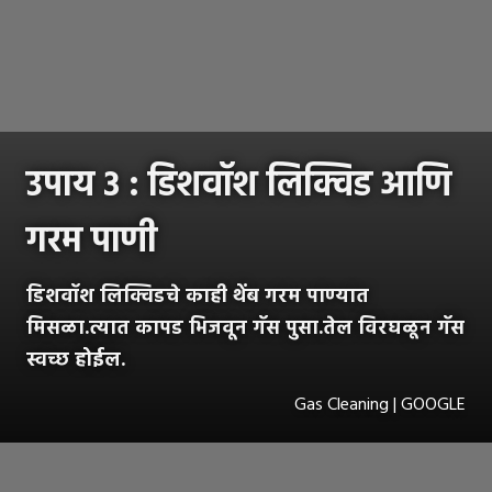
उपाय ३ : डिशवॉश लिक्विड आणि
गरम पाणी
डिशवॉश लिक्विडचे काही थेंब गरम पाण्यात
मिसळा.त्यात कापड भिजवून गॅस पुसा.तेल विरघळून गॅस
स्वच्छ होईल.
Gas Cleaning | GOOGLE