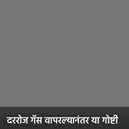
दररोज गॅस वापरल्यानंतर या गोष्टी