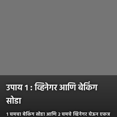
उपाय १ : व्हिनेगर आणि बेकिंग
सोडा
१ चमचा बेकिंग सोडा आणि २ चमचे व्हिनेगर घेऊन एकत्र