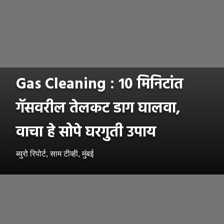
Gas Cleaning : 10 मिनिटांत
गॅसवरील तेलकट डाग घालवा,
वाचा हे सोपे घरगुती उपाय
ब्युरो रिपोर्ट, साम टीव्ही, मुंबई