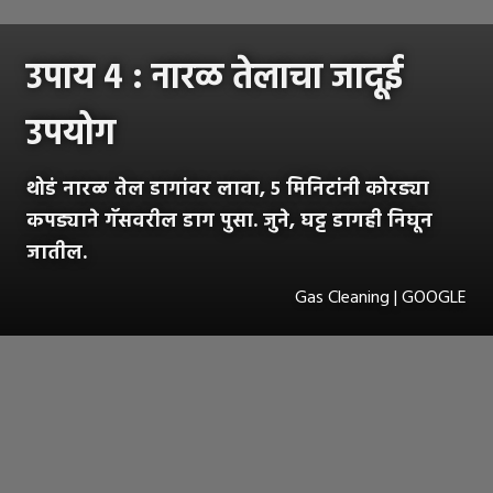
उपाय ४ : नारळ तेलाचा जादूई
उपयोग
थोडं नारळ तेल डागांवर लावा, ५ मिनिटांनी कोरड्या
कपड्याने गॅसवरील डाग पुसा. जुने, घट्ट डागही निघून
जातील.
Gas Cleaning | GOOGLE