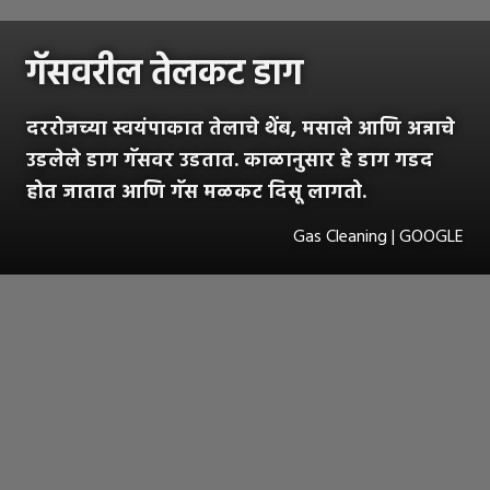
गॅसवरील तेलकट डाग
दररोजच्या स्वयंपाकात तेलाचे थेंब, मसाले आणि अन्नाचे
उडलेले डाग गॅसवर उडतात. काळानुसार हे डाग गडद
होत जातात आणि गॅस मळकट दिसू लागतो.
Gas Cleaning | GOOGLE