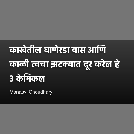
काखेतील घाणेरडा वास आणि
काळी त्वचा झटक्यात दूर करेल हे
3 केमिकल
Manasvi Choudhary