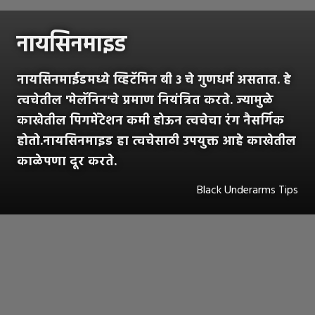
नायसिनमाइड
नायसिनमाईडमध्ये व्हिटॅमिन बी ३ चे गुणधर्म असतात. हे
त्वचेतील 'मेलॅनिन'चे प्रमाण नियंत्रित करते. ज्यामुळे
काखेतील पिगमेंटेशन कमी होऊन त्वचेचा रंग नैसर्गिक
होतो.नायसिनमाइड हा त्वचेसाठी उपयुक्त आहे काखेतील
काळेपणा दूर करते.
Black Underarms Tips