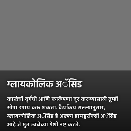
ग्लायकोलिक अॅसिड
काखेची दुर्गंधी आणि काळेपणा दूर करण्यासाठी तुम्ही
सोपा उपाय करू शकता. वैद्यकिय सल्ल्यानुसार,
ग्लायकोलिक अॅसिड हे अल्फा हायड्ररॉक्सी अॅसिड
आहे जे मृत त्वचेच्या पेशी नष्ट करते.