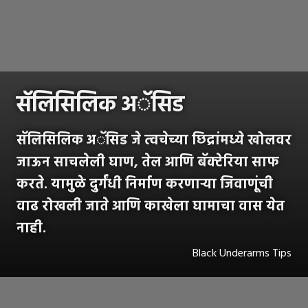
सॅलिसिलिक अॅसिड
सॅलिसिलिक अॅसिड जे त्वचेच्या छिद्रांमध्ये खोलवर
जाऊन साचलेली घाण, तेल आणि बॅक्टेरिया साफ
करते. यामुळे दुर्गंधी निर्माण करणाऱ्या जिवाणूंची
वाढ रोखली जाते आणि काखेला घामाचा वास येत
नाही.
Black Underarms Tips