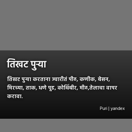
तिखट पुऱ्या
तिखट पुऱ्या करताना ज्वारीतं पीठ, कणीक, बेसन,
मिरच्या, ताक, धणे पूड, कोथिंबीर, मीठ,तेलाचा वापर
करावा.
Puri | yandex