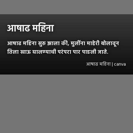
आषाढ महिना
आषाढ महिना सुरु झाला की, मुलींना माहेरी बोलावून
तिला खाऊ घालण्याची परंपरा पार पाडली जाते.
आषाढ महिना | canva