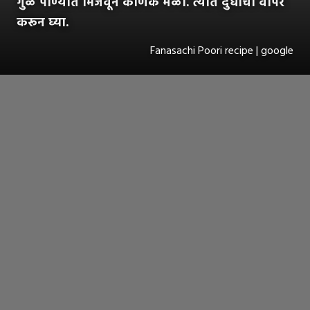
गुळ पाण्यात भिजवून कणिक मळा. त्यात दुधाचा वापर
करून घ्या.
Fanasachi Poori recipe | google