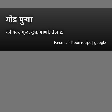
गोड पुऱ्या
कणिक, गुळ, दूध, पाणी, तेल इ.
Fanasachi Poori recipe | google