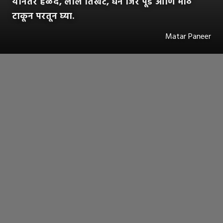
यानंतर हळद, लाल तिखट, धने जिरे पूड आणि मीठ
टाकून परतून घ्या.
Matar Paneer