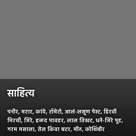
साहित्य
पनीर, मटार, कांदे, टॉमेटो, आलं-लसूण पेस्ट, हिरवी
मिरची, जिरे, हळद पावडर, लाल तिखट, धने-जिरे पूड,
गरम मसाला, तेल किंवा बटर, मीठ, कोथिंबीर