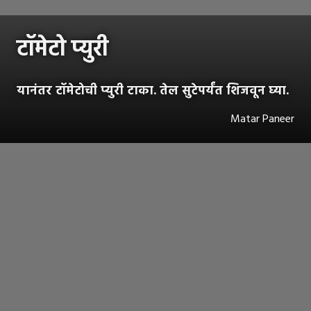
टॉमेटो प्युरी
यानंतर टॉमेटोची प्युरी टाका. तेल सुटेपर्यंत शिजवून घ्या.
Matar Paneer