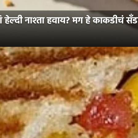
दी नाश्ता हवाय? मग हे काकडीचं सॅंडव