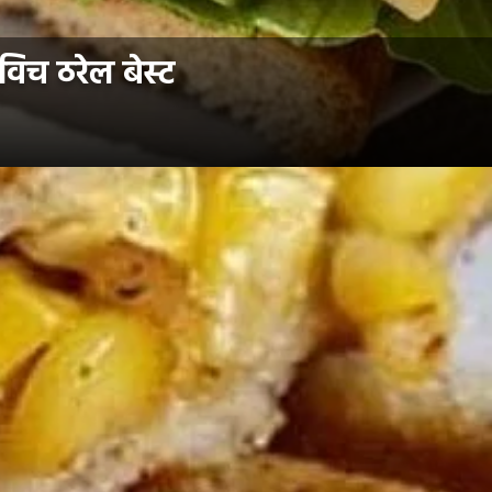
िच ठरेल बेस्ट