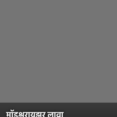
मॉइश्चरायझर लावा