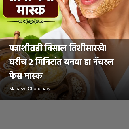
पन्नाशीतही दिसाल तिशीसारखे!
घरीच २ मिनिटांत बनवा हा नॅचरल
फेस मास्क
Manasvi Choudhary