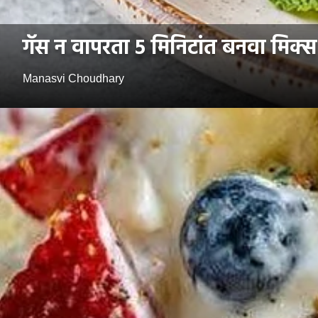
गॅस न वापरता ५ मिनिटांत बनवा मिक्स फ
Manasvi Choudhary