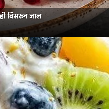
िमही विसरून जाल