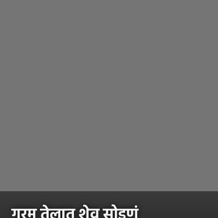
गरम तेलात शेव सोडणं