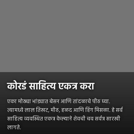
कोरडं साहित्य एकत्र करा
एका मोठ्या भांड्यात बेसन आणि तांदळाचे पीठ घ्या.
त्यामध्ये लाल तिखट, मीठ, हळद आणि हिंग मिसळा. हे सर्व
साहित्य व्यवस्थित एकत्र केल्याने शेवची चव सर्वत्र सारखी
लागते.