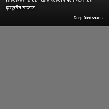
झाल्यानंतर हवाबंद डब्यात ठेवल्यास शेव अनेक दिवस
कुरकुरीत राहतात
Deep fried snacks