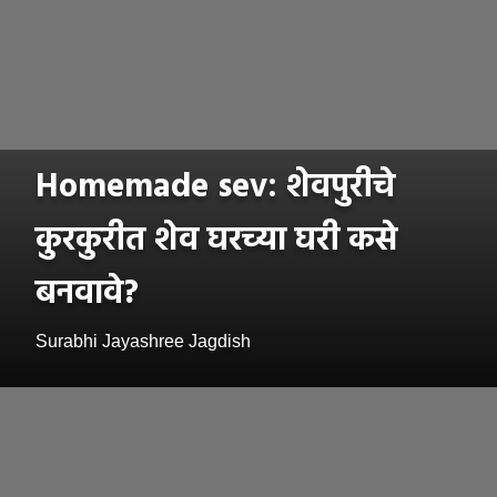
Homemade sev: शेवपुरीचे
कुरकुरीत शेव घरच्या घरी कसे
बनवावे?
Surabhi Jayashree Jagdish