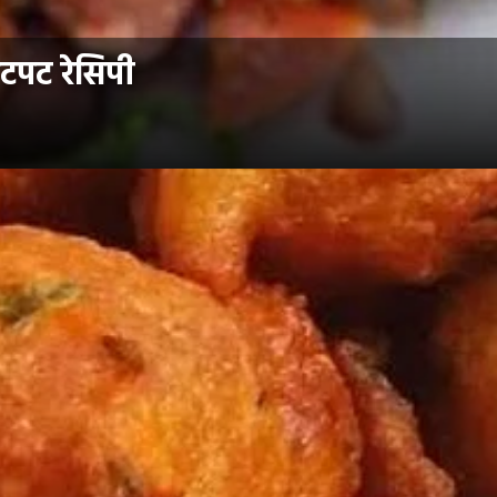
टपट रेसिपी