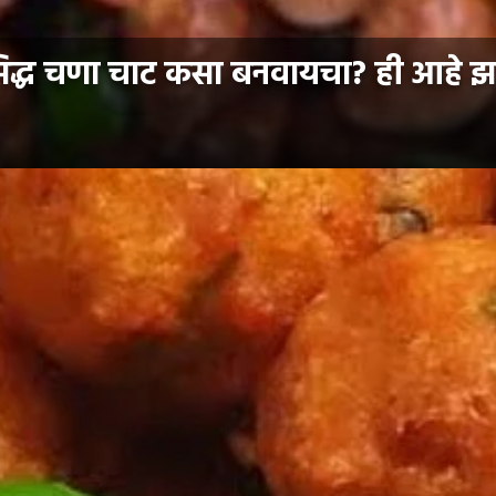
िद्ध चणा चाट कसा बनवायचा? ही आहे झ