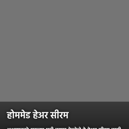
होममेड हेअर सीरम