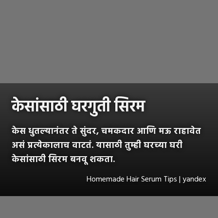
केसांसाठी घरगुती सिरम
केस धुतल्यानंतर ते सुंदर, चमकदार आणि मऊ राहावेत
असं प्रत्येकालाच वाटतं. यासाठी तुम्ही घरच्या घरी
केसांसाठी सिरम बनवू शकता.
Homemade Hair Serum Tips | yandex