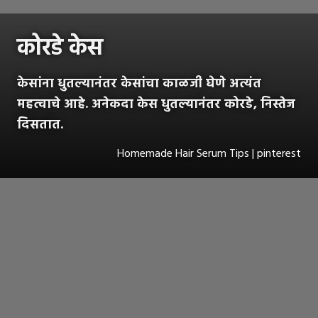
कोरडे केस
केसांना धुतल्यानंतर केसांचा काळजी घेणे अत्यंत
महत्वाचे आहे. अनेकदा केस धुतल्यानंतर कोरडे, निस्तेज
दिसतात.
Homemade Hair Serum Tips | pinterest