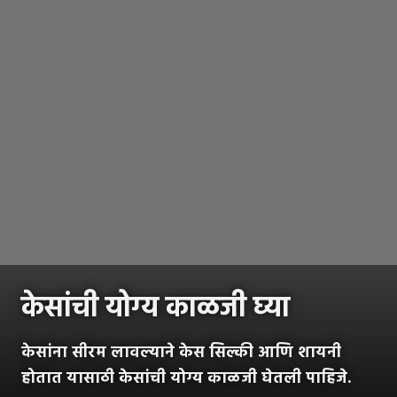
केसांची योग्य काळजी घ्या
केसांना सीरम लावल्याने केस सिल्की आणि शायनी
होतात यासाठी केसांची योग्य काळजी घेतली पाहिजे.