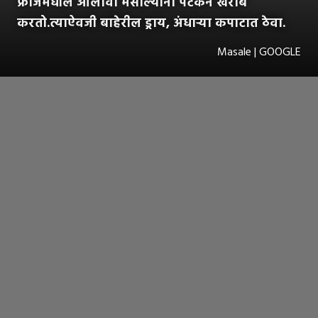
फ्रीजमधील ओलावा मसाल्यांना पटकन खराब
करतो.त्याऐवजी बाहेरील ड्राय, अंधाऱ्या कपाटात ठेवा.
Masale | GOOGLE