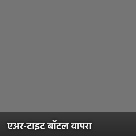
एअर-टाइट बॉटल वापरा