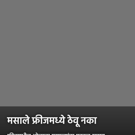
मसाले फ्रीजमध्ये ठेवू नका