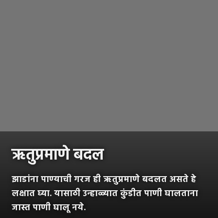
ऋतुप्रमाणे बदल
झाडांना पाण्याची गरज ही ऋतुप्रमाणे बदलत असते हे
लक्षात घ्या. यासाठी उन्हाळ्यात कुंडीत पाणी घालताना
जास्त पाणी घालू नये.