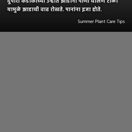
दुपारी कडाकाच्या उन्हातं झाडांना पाणी घालणे टाळा
यामुळे झाडाची वाढ रोखते. पानांना इजा होते.
Summer Plant Care Tips