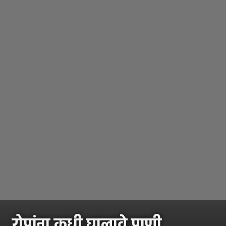
रोपांना कधी घालावे पाणी