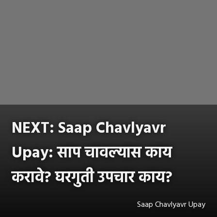
NEXT: Saap Chavlyavr
Upay: साप चावल्यास काय
करावे? घरगुती उपचार काय?
Saap Chavlyavr Upay