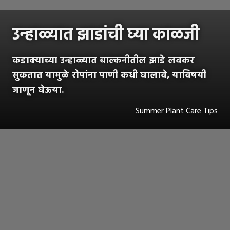
उन्हाळ्यात झाडांची घ्या काळजी
कडाक्याच्या उन्हाळ्यात बाल्कनीतील झाडे लवकर
सुकतात यामुळे रोपांना पाणी कधी घालावे, याविषयी
जाणून घेऊया.
Summer Plant Care Tips