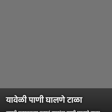
यावेळी पाणी घालणे टाळा