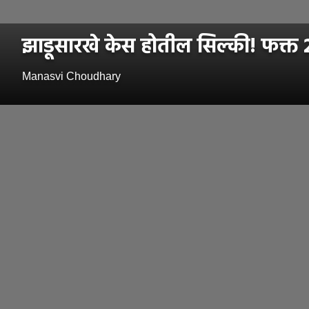
झाडूसारखे केस होतील सिल्की! फक्त २
Manasvi Choudhary