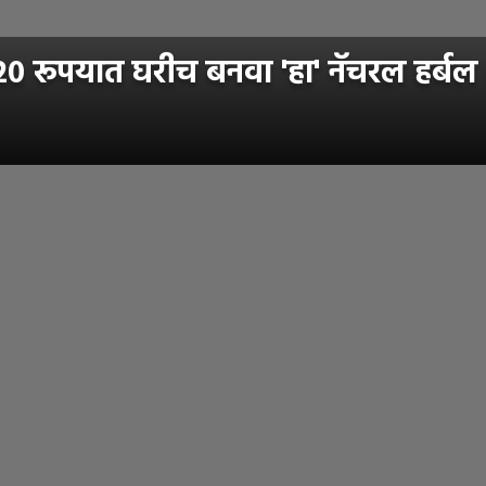
० रूपयात घरीच बनवा 'हा' नॅचरल हर्बल श