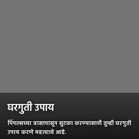
घरगुती उपाय
पिंपल्सच्या त्रासापासून सुटका करण्यासाठी तुम्ही घरगुती
उपाय करणे महत्वाचे आहे.