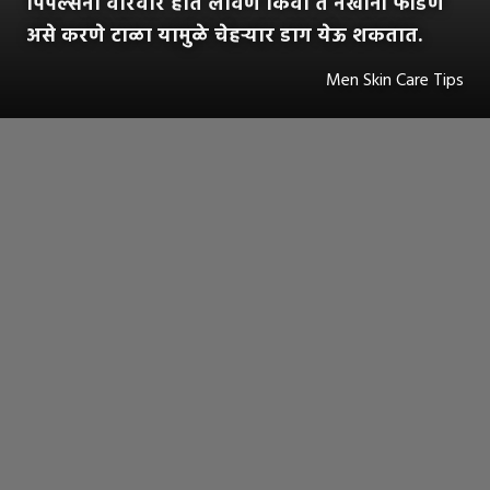
पिंपल्सना वारंवार हात लावणे किंवा ते नखांनी फोडणे
असे करणे टाळा यामुळे चेहर्‍यार डाग येऊ शकतात.
Men Skin Care Tips