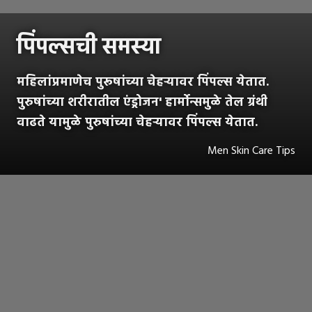
पिंपल्सची समस्या
महिलांप्रमाणेच पुरूषांच्या चेहऱ्यावर पिंपल्स येतात.
पुरुषांच्या शरीरातील एंड्रोजन' हार्मोन्समुळे तेल ग्रंथी
वाढते यामुळे पुरुषांच्या चेहऱ्यावर पिंपल्स येतात.
Men Skin Care Tips