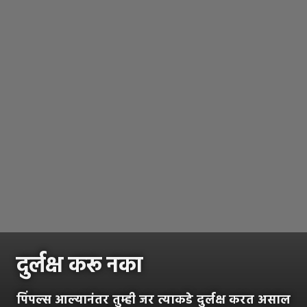
दुर्लक्ष करू नका
पिंपल्स आल्यानंतर तुम्ही जर त्याकडे दुर्लक्ष करत असाल