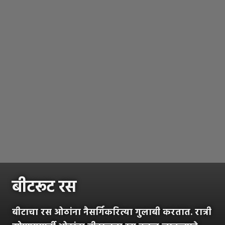
बीटरूट रस
बीटाचा रस ओठांना नैसर्गिकरित्या गुलाबी करतात. रात्री