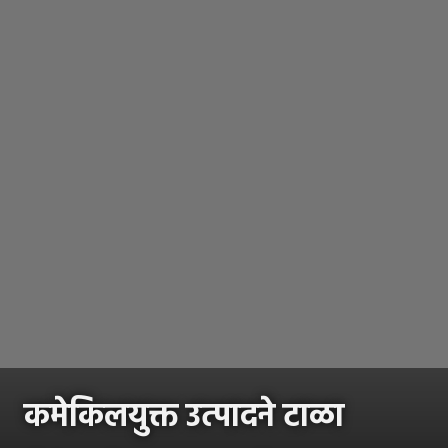
कमेकिलयुक्त उत्पादने टाळा