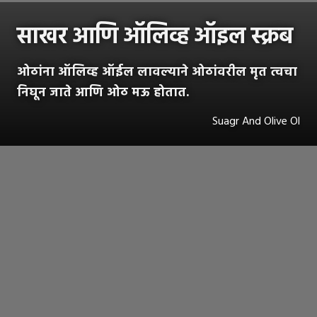
साखर आणि ऑलिव्ह ऑइल स्क्रब
ओठांना ऑलिव्ह ऑईल लावल्याने ओठांवरील मृत त्वचा
निघून जाते आणि ओठ मऊ होतात.
Suagr And Olive Ol