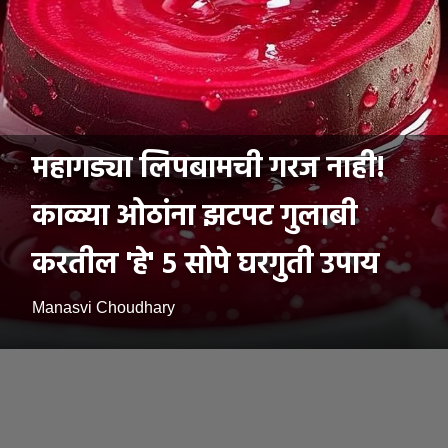
महागड्या लिपबामची गरज नाही!
काळ्या ओठांना झटपट गुलाबी
करतील 'हे' ५ सोपे घरगुती उपाय
Manasvi Choudhary