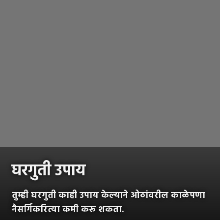
घरगुती उपाय
तुम्ही घरगुती काही उपाय केल्याने ओठांवरील काळेपणा
नैसर्गिकरित्या कमी करू शकता.