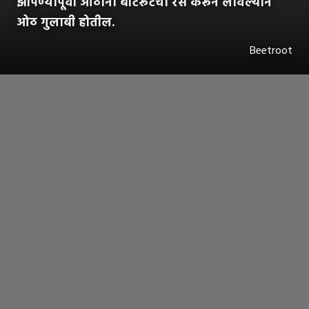
झोपण्यापूर्वी ओठांना बीटरूटचा रस करून लावल्याने
ओठ गुलाबी होतील.
Beetroot