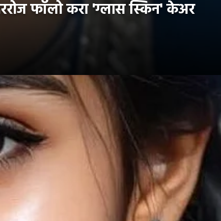
दररोज फॉलो करा 'ग्लास स्किन' केअर