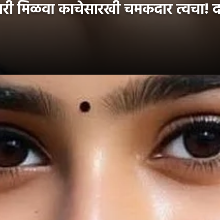
ा घरी मिळवा काचेसारखी चमकदार त्वचा! 