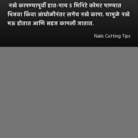
नखे कापण्यापूर्वी हात-पाय ५ मिनिटे कोमट पाण्यात
भिजवा किंवा आंघोळीनंतर लगेच नखे कापा. यामुळे नखे
मऊ होतात आणि सहज कापली जातात.
Nails Cutting Tips