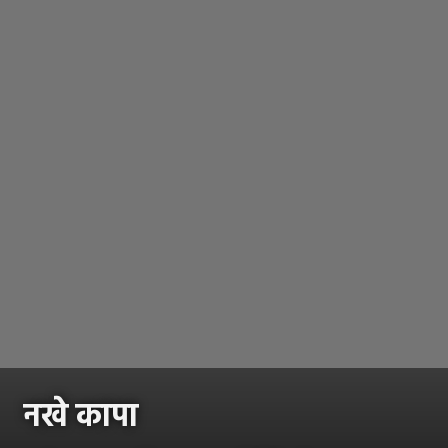
नखे कापा