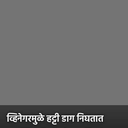
व्हिनेगरमुळे हट्टी डाग निघतात