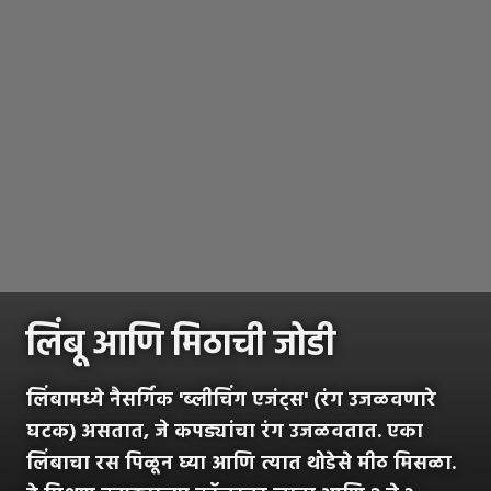
लिंबू आणि मिठाची जोडी
लिंबामध्ये नैसर्गिक 'ब्लीचिंग एजंट्स' (रंग उजळवणारे
घटक) असतात, जे कपड्यांचा रंग उजळवतात. एका
लिंबाचा रस पिळून घ्या आणि त्यात थोडेसे मीठ मिसळा.