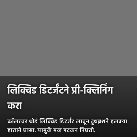
लिक्विड डिटर्जंटने प्री-क्लिनिंग
करा
कॉलरवर थोडं लिक्विड डिटर्जंट लावून टूथब्रशने हलक्या
हाताने घासा. यामुळे मळ पटकन निघतो.