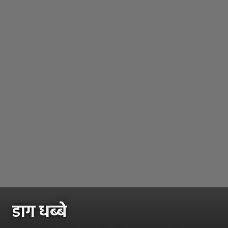
डाग धब्बे