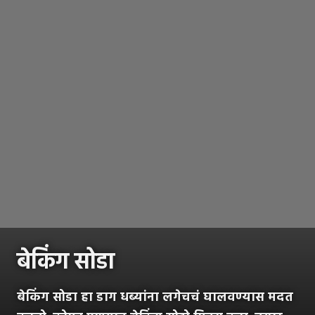
बेकिंग सोडा
बेकिंग सोडा हा डाग धब्यांना लगेचचं घालवण्यास मदत