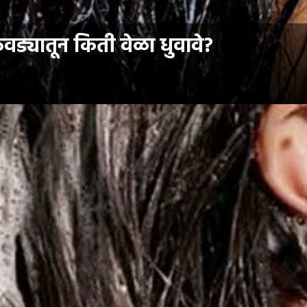
वड्यातून किती वेळा धुवावे?